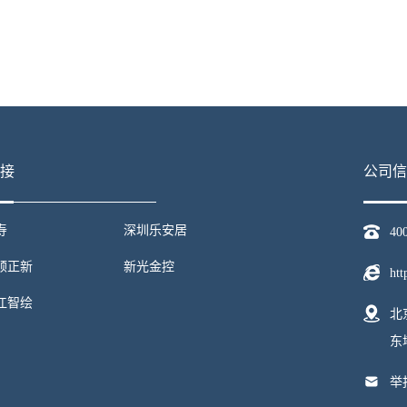
接
公司信
寿
深圳乐安居
40
顺正新
新光金控
htt
江智绘
北
东
举